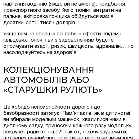
навчання водінню (якщо ви не вмієте), придбання
транспортного засобу, його тюнінг, витрати на
пальне, екіпіровка гонщика обійдуться вам в
десятки-сотні тисяч доларів.
Якщо вам не страшні всі побічні ефекти епідемії
кільцевих гонок, і ви з задоволенням будете
отримувати азарт, ризик, швидкість, адреналін… то
насолоджуйтесь на здоров’я!
КОЛЕКЦІОНУВАННЯ
АВТОМОБІЛІВ АБО
«СТАРУШКИ РУЛЮТЬ»
Це хобі до непристойності дорого і до
безобразності затягує. Пам’ятаєте, як в дитинстві
ви збирали модельки машинок, хвалилися ними в
дитячому садку, приносячи кожного разу модельку
покруче і раритетніше?! Так от, я хочу зауважити,
що через певний час, практично нічого не змінилося.