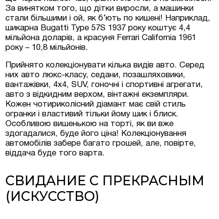
За винятком того, що дітки виросли, а машинки
стали більшими і ой, як б’ють по кишені! Наприклад,
шикарна Bugatti Type 57S 1937 року коштує 4,4
мільйона доларів, а красуня Ferrari California 1961
року – 10,8 мільйонів.
Прийнято колекціонувати кілька видів авто. Серед
них авто люкс-класу, седани, позашляховики,
вантажівки, 4х4, SUV, гоночні і спортивні агрегати,
авто з відкидним верхом, вінтажні екземпляри.
Кожен чотириколісний діамант має свій стиль
огранки і властивий тільки йому шик і блиск.
Особливою вишенькою на торті, як ви вже
здогадалися, буде його ціна! Колекціонування
автомобілів забере багато грошей, але, повірте,
віддача буде того варта.
СВИДАНИЕ С ПРЕКРАСНЫМ
(ИСКУССТВО)