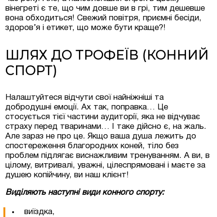
вінегреті є те, що чим довше ви в грі, тим дешевше
вона обходиться! Свежий повітря, приємні бесіди,
здоров’я і етикет, що може бути краще?!
ШЛЯХ ДО ТРОФЕЇВ (КОННИЙ
СПОРТ)
Налаштуйтеся відчути свої найніжніші та
добродушні емоції. Ах так, поправка… Це
стосується тієї частини аудиторії, яка не відчуває
страху перед тваринами… І таке дійсно є, на жаль.
Але зараз не про це. Якщо ваша душа лежить до
спостереження благородних коней, тіло без
проблем підлягає виснажливим тренуванням. А ви, в
цілому, витривалі, уважні, цілеспрямовані і маєте за
душею копійчину, ви наш клієнт!
Виділяють наступні види конного спорту:
виїздка,