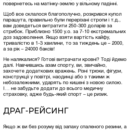
повернетесь на матінку-землю у вільному падінні.
Щоб все склалося благополучно, розкрився купол
парашута, правильно були перерізані стропи і т.д.,
вам доведеться витратити 250-300 доларів за
стрибок. Приблизно 1500 у.о. за 7-10 екстремальних
доз задоволення. Якщо взяти вартість кайфу,
тривалістю в 1-3 хвилини, то за тиждень це – 2000,
а за рік – 24000 баксів!
Не налякалися? Готові витрачати кровні? Тоді йдемо
далі. Навчившись азам спорту, ви, звичайно,
захочете додаткових вражень. Різні трюки, фігури,
конструкції у повітрі, наодинці або з такими ж
небозалежними, ударять по кишені з новою силою.
І… не забудьте додати до всього медичну
страховку, адже будь-який спорт – це ризик.
ДРАГ-РЕЙСИНГ
Якщо ж ви без розуму від запаху спаленого резини, а