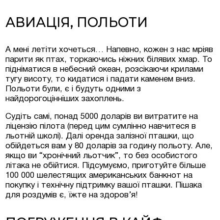
АВИАЦІЯ, ПОЛЬОТИ
А мені летіти хочеться… Напевно, кожен з нас мріяв
парити як птах, торкаючись ніжних білявих хмар. То
підніматися в небесний океан, розсікаючи крилами
тугу висоту, то кидатися і падати каменем вниз.
Польоти були, є і будуть одними з
найдорогоцінніших захоплень.
Судіть самі, понад 5000 доларів ви витратите на
ліцензію пілота (перед цим сумлінно навчитеся в
льотній школі). Далі оренда залізної пташки, що
обійдеться вам у 80 доларів за годину польоту. Але,
якщо ви “хронічний льотчик”, то без особистого
літака не обійтися. Підсумуємо, приготуйте більше
100 000 шелестящих американських банкнот на
покупку і технічну підтримку вашої пташки. Пішака
для роздумів є, їжте на здоров’я!