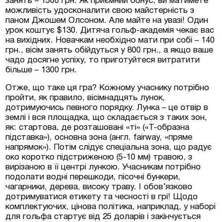
занять – 1500 грн. Як приємний бонус, ви матимете
можливість удосконалити свою майстерність з
паном Джошем Олсоном. Але майте на увазі! Один
урок коштує $130. Дитяча гольф-академія чекає вас
на вихідних. Новачкам необхідно мати при собі – 140
грн., вісім занять обійдуться у 800 грн., а якщо ваше
чадо досягне успіху, то приготуйтеся витратити
більше – 1300 грн.
Отже, що таке ця гра? Кожному учаснику потрібно
пройти, як правило, вісімнадцять лунок,
дотримуючись певного порядку. Лунка – це отвір в
землі і вся площадка, що складається з таких зон,
як: стартова, де розташовані «ті» («Т-образна
підставка»), основна зона (англ. fairway, «пряме
напрямок»). Потім слідує спеціальна зона, що радує
око коротко підстриженою (5-10 мм) травою, з
вирізаною в її центрі лункою. Учасникам потрібно
подолати водні перешкоди, пісочні бункери,
чагарники, дерева, високу траву. І обов’язково
дотримуватися етикету та чесності в грі! Щодо
комплектуючих, цінова політика, наприклад, у наборі
для гольфа стартує від 25 доларів і закінчується