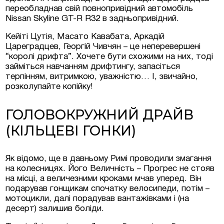
переобладнав свій повнопривідний автомобіль
Nissan Skyline GT-R R32 в задньопривідний.
Кейіті Цутія, Масато Кавабата, Аркадій
Цареградцев, Георгій Чивчян – це неперевершені
“королі дрифта”. Хочете бути схожими на них, тоді
займіться навчанням дрифтингу, запасіться
терпінням, витримкою, уважністю… І, звичайно,
розколупайте копійку!
ГОЛОВОКРУЖНИЙ ДРАЙВ
(КІЛЬЦЕВІ ГОНКИ)
Як відомо, ще в давньому Римі проводили змагання
на колесницях. Його Величність – Прогрес не стояв
на місці, а величезними кроками мчав уперед. Він
подарував гонщикам спочатку велосипеди, потім –
мотоцикли, далі порадував вантажівками і (на
десерт) залишив боліди.