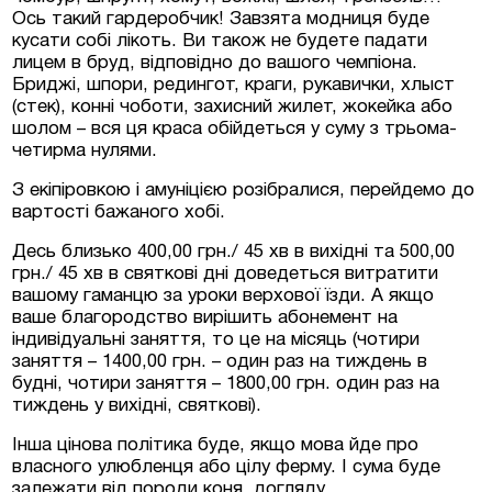
Ось такий гардеробчик! Завзята модниця буде
кусати собі лікоть. Ви також не будете падати
лицем в бруд, відповідно до вашого чемпіона.
Бриджі, шпори, редингот, краги, рукавички, хлыст
(стек), конні чоботи, захисний жилет, жокейка або
шолом – вся ця краса обійдеться у суму з трьома-
четирма нулями.
З екіпіровкою і амуніцією розібралися, перейдемо до
вартості бажаного хобі.
Десь близько 400,00 грн./ 45 хв в вихідні та 500,00
грн./ 45 хв в святкові дні доведеться витратити
вашому гаманцю за уроки верхової їзди. А якщо
ваше благородство вирішить абонемент на
індивідуальні заняття, то це на місяць (чотири
заняття – 1400,00 грн. – один раз на тиждень в
будні, чотири заняття – 1800,00 грн. один раз на
тиждень у вихідні, святкові).
Інша цінова політика буде, якщо мова йде про
власного улюбленця або цілу ферму. І сума буде
залежати від породи коня, догляду,