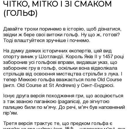
ЧІТКО, МІТКО І ЗІ СМАКОМ
(ГОЛЬФ)
Давайте трохи поринемо в історію, щоб дізнатися,
звідки ж бере свої витоки гольф. Ну що ж, готові?
Тоді влаштуйтеся зручніше і почнемо.
На думку деяких історичних експертів, цей вид
спорту виник у Шотландії. Король Яків II у 1457 році
заборонив усі гольфові вправи, видавши указ, що
Згоден на обробку персональних даних
забороняє гру в гольф, оскільки вона відволікала
стрільців від освоєння мистецтва стрільби з лука. І
тепер Меккою гольфа вважається поле Old Course
(англ. Old Course at St Andrews) у Сент-Ендрюсі.
Існує друга версія походження гри, що асоціюється
з так званою паганікою (paganica), де зігнутою
палицею били по м’ячу. До речі, м’яч був наповнений
пір’ям.
Третя версія трактує те, що предком гольфа є