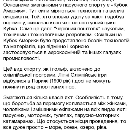
Основними змаганнями з парусного спорту є «Кубок
Америки». Тут сили міряються технології та великі
синдикати. Той, хто зловив удачу за хвіст і здобув
перемогу, визначає клас яхт на наступний цикл
Кубка. Саме це дало “чарівний поштовх” науковим,
технічним і технологічним розробкам. Оскільки на
Кубок Америки було представлено безліч технологій
та матеріалів, що відмінно і корисно
застосовуються в аерокосмічній та інших галузях
промисловості.
Цей вид спорту, як і гольф, включено до
олімпійської програми. Літні Олімпійські ігри
відбулися в Парижі (1900 рік) і досі не можуть
покинути ряд спортивних ігор.
Змагаються кілька класів яхт. Особливість в тому,
що боротьба за перемогу коливається між жінками,
чоловіками і змішаними екіпажами на всіх видах яхт:
парусних, моторних, гулетах, парусно-моторних
катамаранах. Що стосується місця проведення, то
все дуже просто – море, океан, озеро, ріка.