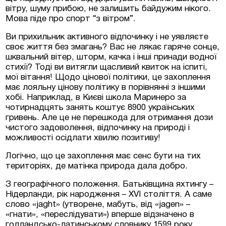
вітру, шуму прибою, не залишить байдужим нікого.
Мова піде про спорт “з вітром”.
Ви прихильник активного відпочинку і не уявляєте
своє життя без змагань? Вас не лякає гаряче сонце,
шквальний вітер, шторм, качка і інші принади водної
стихії? Тоді ви витягли щасливий квиток на іспиті,
мої вітання! Щодо цінової політики, це захоплення
має лояльну цінову політику в порівнянні з іншими
хобі. Наприклад, в Києві школа Маринеро за
чотирнадцять занять коштує 8900 українських
гривень. Але це не перешкода для отримання дози
чистого задоволення, відпочинку на природі і
можливості осідлати хвилю позитиву!
Логічно, що це захоплення має сенс бути на тих
територіях, де матінка природа дала добро.
З географічного положення. Батьківщина яхтингу –
Нідерланди, рік народження – XVI століття. А саме
слово «jaght» (утворене, мабуть, від «jagen» –
«гнати», «переслідувати») вперше відзначено в
голландсько-латинському словнику 1599 року.