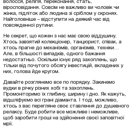
волосся, релігія, переконання, стать,
віросповідання. Совсім не важливо ви чоловік чи
жінка, підліток або людина зі сріблом у скронях.
Найголовніше – відступити на деякий час від
повсякденної рутини.
Не секрет, що кожен з нас має свою віддушину.
Хтось завзятий колекціонер, танцюрист, співак, а
хтось прагне до механізмів, організмів, техніки…
Але, в більшості випадків, одного бажання
недостатньо. Оскільки існує ряд захоплень, що
тільки від почутого обсягу інвестицій, вкладених у
них, голова йде кругом.
Давайте розглянемо все по порядку. Закинемо
вудки в річку різних хобі та захоплень.
Промоніторимо їх глибину, ширину і дно. Як кажуть,
відшліфуємо всі грані діаманта. І тоді, можливо,
хтось з вас перегляне своє ставлення до душевного
релаксу. Буде робити все можливе і неможливе,
щоб заробити гроші на здійснення своєї заповітної
мрії.