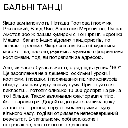
БАЛЬНІ ТАНЦІ
Якщо вам імпонують Наташа Ростова і поручик
Ржевський, Влад Яма, Анастасія Муравйова, Луї ван
Амстел або ж вашим кумиром є Тоні Ірвінг, Вероніка
Мешко і багато інших відомих танцюристів, то
ласкаво просимо. Якщо ваша мрія – спілкуватися
мовою тіла, насолоджуючись музикою і феєричними
костюмами, тоді ви потрапили за адресою.
Але, як часто буває в житті, є ряд підступних “НО”.
Це захоплення не з дешевих, оскільки і уроки, і
костюми, і поїздки, і проживання під час конкурсів
обійдуться вам у кругленьку суму. Приготуйтеся
викласти… готові? близько 10 000 доларів на рік, а
то і більше. Також важливими факторами є тіло,
його параметри. Додайте до цього велику щіпку
залізного терпіння, пару ложок витримки і купу
вільного часу, тоді ви отримаєте неперевершений
результат. В загальному, хобі вражаюче і
потрясаюче, але точно не з дешевих!