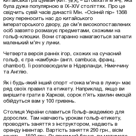
китайська гра цуйван (кит. 捶丸 – штовхати м’яч), яка
була дуже популярною в IX–XIV століттях. Про це
свідчить сувій часів династії Мін. «Осінній пір» 1368
року переносить нас до китайського
імператорського двору, де сім’я високопоставлених
осіб завзято розмахує предметами, схожими на
гольф-клюшки. Вони старанно намагаються загнати
маленький м’яч у лунки.
Четверта версія ранніх ігор, схожих на сучасний
гольф, є гра «камбука» (англ. cambuca, франц.
chambot). Її розповсюдили в Нідерланди, Німеччину
та Англію.
Як і будь-який інший спорт «гонка м’яча в лунку» має
ряд своїх правил та етикету. Наприклад, якщо ви
вирішите грати в Харкові, сорок п’ять хвилин емоцій
обійдуться вам у 100 гривень.
Столиця України славиться Гольф-академією для
дорослих. Там навчають урокам гольф-етикету,
проводять заняття з інструктором, надають в
оренду інвентар. Вартість заняття 290 грн., вісім