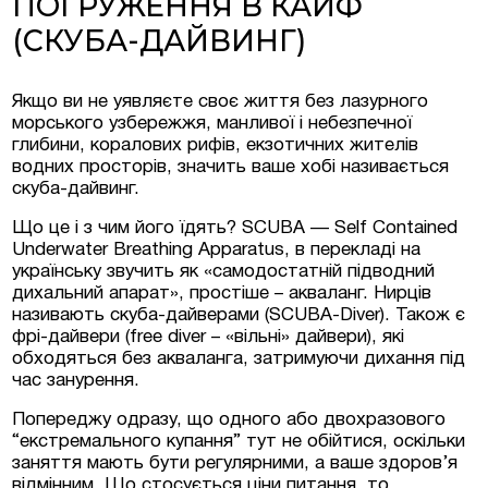
ПОГРУЖЕННЯ В КАЙФ
(СКУБА-ДАЙВИНГ)
Якщо ви не уявляєте своє життя без лазурного
морського узбережжя, манливої і небезпечної
глибини, коралових рифів, екзотичних жителів
водних просторів, значить ваше хобі називається
скуба-дайвинг.
Що це і з чим його їдять? SCUBA — Self Contained
Underwater Breathing Apparatus, в перекладі на
українську звучить як «самодостатній підводний
дихальний апарат», простіше – акваланг. Нирців
називають скуба-дайверами (SCUBA-Diver). Також є
фрі-дайвери (free diver – «вільні» дайвери), які
обходяться без акваланга, затримуючи дихання під
час занурення.
Попереджу одразу, що одного або двохразового
“екстремального купання” тут не обійтися, оскільки
заняття мають бути регулярними, а ваше здоров’я
відмінним. Що стосується ціни питання, то