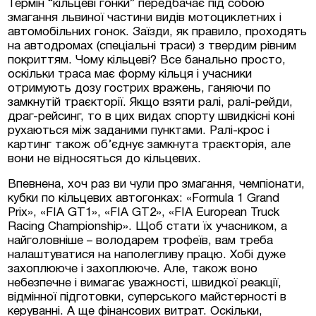
Термін “кільцеві гонки” передбачає під собою
змагання львиної частини видів мотоциклетних і
автомобільних гонок. Заїзди, як правило, проходять
на автодромах (спеціальні траси) з твердим рівним
покриттям. Чому кільцеві? Все банально просто,
оскільки траса має форму кільця і учасники
отримують дозу гострих вражень, ганяючи по
замкнутій траєкторії. Якщо взяти ралі, ралі-рейди,
драг-рейсинг, то в цих видах спорту швидкісні коні
рухаються між заданими пунктами. Ралі-крос і
картинг також об’єднує замкнута траєкторія, але
вони не відносяться до кільцевих.
Впевнена, хоч раз ви чули про змагання, чемпіонати,
кубки по кільцевих автогонках: «Formula 1 Grand
Prix», «FIA GT1», «FIA GT2», «FIA European Truck
Racing Championship». Щоб стати їх учасником, а
найголовніше – володарем трофеїв, вам треба
налаштуватися на наполегливу працю. Хобі дуже
захоплююче і захоплююче. Але, також воно
небезпечне і вимагає уважності, швидкої реакції,
відмінної підготовки, суперського майстерності в
керуванні. А ще фінансових витрат. Оскільки,