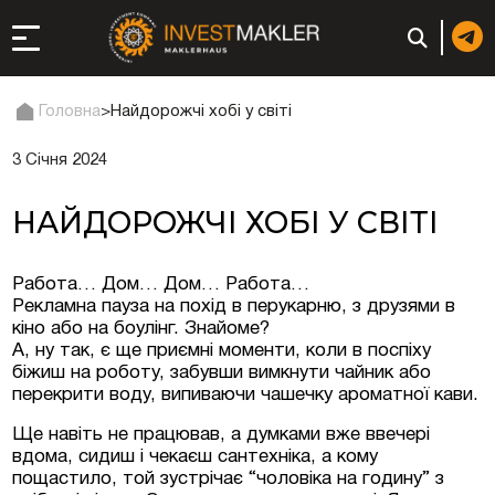
Головна
>
Найдорожчі хобі у світі
3 Січня 2024
до довгострокової
сті в Італії
НАЙДОРОЖЧІ ХОБІ У СВІТІ
ація та супутні
Работа… Дом… Дом… Работа…
Рекламна пауза на похід в перукарню, з друзями в
: реєстрація чи
кіно або на боулінг. Знайоме?
А, ну так, є ще приємні моменти, коли в поспіху
біжиш на роботу, забувши вимкнути чайник або
перекрити воду, випиваючи чашечку ароматної кави.
 компанії (фірми) у
Ще навіть не працював, а думками вже ввечері
вдома, сидиш і чекаєш сантехніка, а кому
пощастило, той зустрічає “чоловіка на годину” з
в ОАЕ | Відкрити