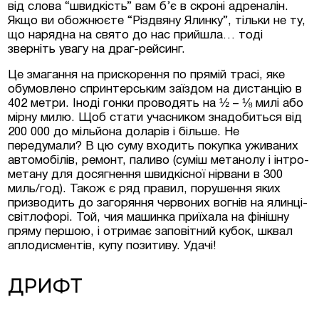
від слова “швидкість” вам б’є в скроні адреналін.
Якщо ви обожнюєте “Різдвяну Ялинку”, тільки не ту,
що нарядна на свято до нас прийшла… тоді
зверніть увагу на драг-рейсинг.
Це змагання на прискорення по прямій трасі, яке
обумовлено спринтерським заїздом на дистанцію в
402 метри. Іноді гонки проводять на ½ – ⅛ милі або
мірну милю. Щоб стати учасником знадобиться від
200 000 до мільйона доларів і більше. Не
передумали? В цю суму входить покупка уживаних
автомобілів, ремонт, паливо (суміш метанолу і інтро-
метану для досягнення швидкісної нірвани в 300
миль/год). Також є ряд правил, порушення яких
призводить до загоряння червоних вогнів на ялинці-
світлофорі. Той, чия машинка приїхала на фінішну
пряму першою, і отримає заповітний кубок, шквал
аплодисментів, купу позитиву. Удачі!
ДРИФТ