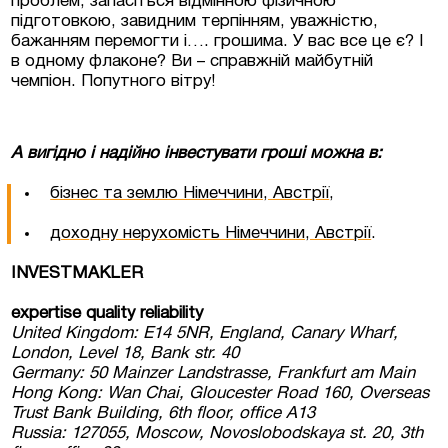
проблем, запасіться відмінною фізичною
підготовкою, завидним терпінням, уважністю,
бажанням перемогти і…. грошима. У вас все це є? І
в одному флаконе? Ви – справжній майбутній
чемпіон. Попутного вітру!
А вигідно і надійно інвестувати гроші можна в:
бізнес та землю Німеччини, Австрії
,
доходну нерухомість Німеччини, Австрії
.
INVESTMAKLER
expertise quality reliability
United Kingdom: E14 5NR, England, Canary Wharf,
London, Level 18, Bank str. 40
Germany: 50 Mainzer Landstrasse, Frankfurt am Main
Hong Kong: Wan Chai, Gloucester Road 160, Overseas
Trust Bank Building, 6th floor, office A13
Russia: 127055, Moscow, Novoslobodskaya st. 20, 3th