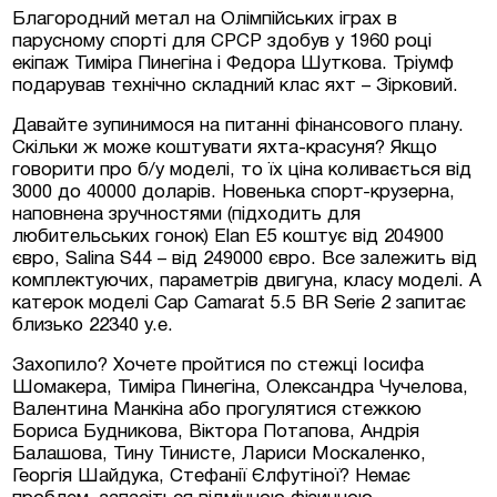
Благородний метал на Олімпійських іграх в
парусному спорті для СРСР здобув у 1960 році
екіпаж Тиміра Пинегіна і Федора Шуткова. Тріумф
подарував технічно складний клас яхт – Зірковий.
Давайте зупинимося на питанні фінансового плану.
Скільки ж може коштувати яхта-красуня? Якщо
говорити про б/у моделі, то їх ціна коливається від
3000 до 40000 доларів. Новенька спорт-крузерна,
наповнена зручностями (підходить для
любительських гонок) Elan E5 коштує від 204900
євро, Salina S44 – від 249000 євро. Все залежить від
комплектуючих, параметрів двигуна, класу моделі. А
катерок моделі Cap Camarat 5.5 BR Serie 2 запитає
близько 22340 у.е.
Захопило? Хочете пройтися по стежці Іосифа
Шомакера, Тиміра Пинегіна, Олександра Чучелова,
Валентина Манкіна або прогулятися стежкою
Бориса Будникова, Віктора Потапова, Андрія
Балашова, Тину Тинисте, Лариси Москаленко,
Георгія Шайдука, Стефанії Єлфутіної? Немає