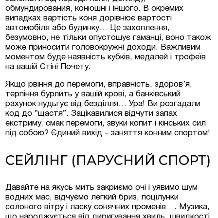
обмундирования, конюшні і іншого. В окремих
випадках вартість коня дорівнює вартості
автомобіля або будинку… Це захоплення,
безумовно, не тільки опустошує гаманці, воно також
може приносити головокружні доходи. Важливим
моментом буде наявність кубків, медалей і трофеїв
на вашій Стіні Почету.
Якщо рвіння до перемоги, вправність, здоров’я,
терпіння бурлить у вашій крові, а банківський
рахунок нудьгує від безділля… Ура! Ви розгадали
код до “щастя”. Зацікавилися відчути запах
екстриму, смак перемоги, звуки копит і кінських сил
під собою? Єдиний вихід – заняття конним спортом!
СЕЙЛІНГ (ПАРУСНИЙ СПОРТ)
Давайте на якусь мить закриємо очі і уявимо шум
водних мас, відчуємо легкий бриз, поцілунки
солоного вітру і ласку сонячних променів…. Музика,
що народжується від диригування хвиль, швидкості