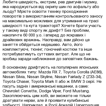
Любите швидкість, екстрим, рев двигунів і музику,
яка народжується від скрипу шин по асфальту або
льоду? Мрієте освоїти техніку проходження
поворотів з використанням контрольованого заносу
на максимально можливих для утримання на трасі
швидкості та кута траєкторії? Хочете брати участь
у такому виді спорту як дрифт? Без проблем,
накопичте 60 000 у.о. і вперед до яскравих і
драйвових вражень. Насправді, вам дійсно це
заняття обійдеться недешево. Авто, його
комплектуючі, тюнінг, гоночний костюм та інше
потребуватимуть суттєвих витрат. Але що не
зробиш заради наближення до заповітних бажань.
В основному дрифтують на популярних японських
автомобілях типу: Mazda RX 7, Toyota Corolla (AE86),
Nissan Silvia, Nissan Skyline, Nissan Fairlady Z (Z33-34),
Toyota Chaser, Toyota Mark II або ж BMW 3 серії. Не
пасуть задніх і американські машинки, а саме:
Chevrolet Corvette, Dodge Viper, Ford Mustang.
Захоплюючись цим хобі, ви зможете не тільки
дратувати нерви, але й проявити кулибинські
здібності. Наприклад, в Росії Аркадій Цареградцев