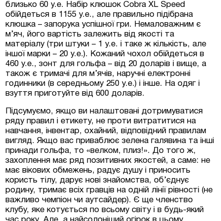
близько 60 у.е. Набір клюшок Cobra XL Speed
обійдеться в 1155 у.е., але правильно підібрана
клюшка – запорука успішної гри. Немаловажним є
м’яч, його вартість залежить від якості та
матеріалу (три штуки – 1 у.е. і таке ж кількість, але
іншої марки – 20 у.е.). Кожаний чохол обійдеться в
460 у.е., зонт для гольфа – від 20 доларів і вище, а
також є тримачі для м’ячів, наручні електронні
годинники (в середньому 250 у.е.) і інше. На одяг і
взуття приготуйте від 600 доларів.
Підсумуємо, якщо ви налаштовані дотримуватися
ряду правил і етикету, не проти витратитися на
навчання, інвентар, охайний, відповідний правилам
вигляд. Якщо вас приваблює зелена галявина та інші
принади гольфа, то «велком, плиз!». До того ж,
захоплення має ряд позитивних якостей, а саме: не
має вікових обмежень, радує душу і приносить
користь тілу, дарує нові знайомства, об’єднує
родину, тримає всіх гравців на одній лінії рівності (не
важливо чемпіон чи аутсайдер). Є ще членство
клубу, яке котується по всьому світу і в будь-який
час року. Але, а найсолоніший огірок в цьому