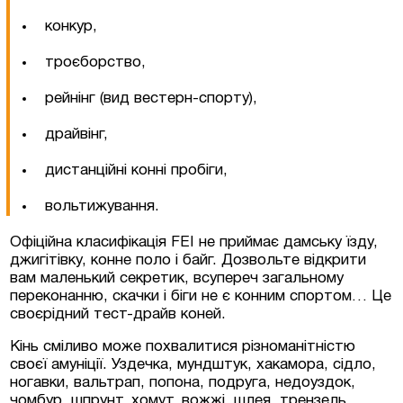
конкур,
троєборство,
рейнінг (вид вестерн-спорту),
драйвінг,
дистанційні конні пробіги,
вольтижування.
Офіційна класифікація FEI не приймає дамську їзду,
джигітівку, конне поло і байг. Дозвольте відкрити
вам маленький секретик, всупереч загальному
переконанню, скачки і біги не є конним спортом… Це
своєрідний тест-драйв коней.
Кінь сміливо може похвалитися різноманітністю
своєї амуніції. Уздечка, мундштук, хакамора, сідло,
ногавки, вальтрап, попона, подруга, недоуздок,
чомбур, шпрунт, хомут, вожжі, шлея, трензель…