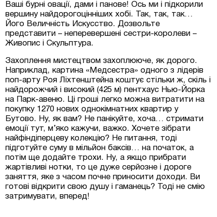
Ваші бурні овації, дами і панове! Ось ми і підкорили
вершину найдорогоцінніших хобі. Так, так, так…
Його Величність Искусство. Дозвольте
представити – неперевершені сестри-королеви –
Живопис і Скульптура.
Захоплення мистецтвом захоплююче, як дорого.
Наприклад, картина «Медсестра» одного з лідерів
поп-арту Роя Ліхтенштейна коштує стільки ж, скіль і
найдорожчий і високий (425 м) пентхаус Нью-Йорка
на Парк-авеню. Ці гроші легко можна витратити на
покупку 1270 нових однокімнатних квартир у
Бутово. Ну, як вам? Не панікуйте, хоча… стримати
емоції тут, м’яко кажучи, важко. Хочете зібрати
найфіндіперцеву колекцію? Не питання, тоді
підготуйте суму в мільйон баксів… на початок, а
потім ще додайте трохи. Ну, а якщо прибрати
Залишити заявку
жартівливі нотки, то це дуже серйозне і дороге
заняття, яке з часом почне приносити доходи. Ви
готові відкрити свою душу і гаманець? Тоді не смію
затримувати, вперед!