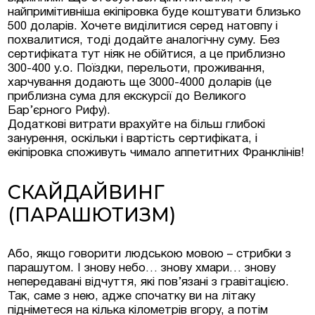
найпримітивніша екіпіровка буде коштувати близько
500 доларів. Хочете виділитися серед натовпу і
похвалитися, тоді додайте аналогічну суму. Без
сертифіката тут ніяк не обійтися, а це приблизно
300-400 у.о. Поїздки, перельоти, проживання,
харчування додають ще 3000-4000 доларів (це
приблизна сума для екскурсії до Великого
Бар’єрного Рифу).
Додаткові витрати врахуйте на більш глибокі
занурення, оскільки і вартість сертифіката, і
екіпіровка споживуть чимало аппетитних Франклінів!
СКАЙДАЙВИНГ
(ПАРАШЮТИЗМ)
Або, якщо говорити людською мовою – стрибки з
парашутом. І знову небо… знову хмари… знову
непередавані відчуття, які пов’язані з гравітацією.
Так, саме з нею, адже спочатку ви на літаку
підніметеся на кілька кілометрів вгору, а потім