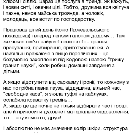
хлібом і сіллю. Зараз ця послуга в тренді. Як кажуть,
і вовки ситі, і овечки цілі. Тобто, дружина вся квітуча
і пахне, немов майська троянда, а чоловік,
Люксембурзі
молодець, все встиг по господарству.
Працював цілий день (коню Пржевальського
тиційні проєкти та
позаздриш) і вперед легким галопом додому… Там
меччині та Австрії
же чекає сім’я і найулюбленіші хобі – прання,
прасування, прибирання, приготування їжі. А
на нерухомість у
найбільш вражаюче з вище перелічених – це
безумовно захоплення під кодовою назвою “грижу
гранит науки”, коли робиш домашні завдання з
дітьми.
А якщо відступити від сарказму і іронії, то кожному з
нас потрібна певна пауза, віддушина, вільний час,
“свободна каса”, я зняла туфлі на каблуках,
ослабила краватку і ремінь…
А, якщо це ще почне не тільки відбирати час і гроші,
але й приносити духовне і матеріальне задоволення,
то… ноу коментс, друзі!
І абсолютно не має значення колір шкіри, структура