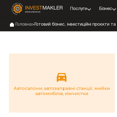
Послуги
Бізнес
Головна
>
Готовий бізнес, інвестиційні проєкти та 
Автосалони, автозаправні станції, мийки
автомобілів, хімчистки