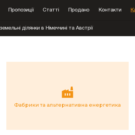
Пропозиції
Cтатті
Продано
Контакти
К
земельні ділянки в Німеччині та Австрії
Фабрики та альтернативна енергетика