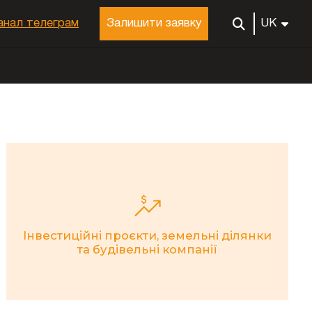
анал телеграм
Залишити заявку
UK
Інвестиційні проєкти, земельні ділянки
та будівельні компанії