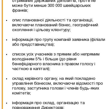
отриманих державних депозитів, проте не
може бути менше 300 000 швейцарських
франків;
опис планованої діяльності та організації,
включаючи планований бізнес, географічний
охоплення і цільову клієнтуру;
інформація про групу компаній заявника (філіали
або представництва);
список усіх учасників з прямим або непрямим
володінням 5% і більше (до рівня
бенефіціарного власника з правом голосу і
Залишити заявку
часткою в капіталі);
склад керівного органу, на який покладено
управління бізнесом, включаючи відомості про
голову, заступника голови і членів будь-яких
комітетів;
інформація про склад, організацію та
повноваження Директорів;