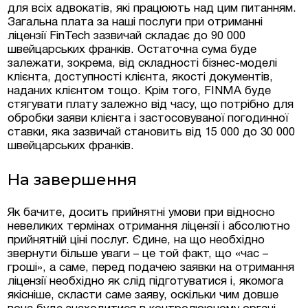
для всіх адвокатів, які працюють над цим питанням.
Загальна плата за наші послуги при отриманні
ліцензії FinTech зазвичай складає до 90 000
швейцарських франків. Остаточна сума буде
залежати, зокрема, від складності бізнес-моделі
клієнта, доступності клієнта, якості документів,
наданих клієнтом тощо. Крім того, FINMA буде
стягувати плату залежно від часу, що потрібно для
обробки заяви клієнта і застосовуваної погодинної
ставки, яка зазвичай становить від 15 000 до 30 000
швейцарських франків.
На завершення
Як бачите, досить прийнятні умови при відносно
невеликих термінах отримання ліцензії і абсолютно
прийнятній ціні послуг. Єдине, на що необхідно
звернути більше уваги – це той факт, що «час –
гроші», а саме, перед подачею заявки на отримання
ліцензії необхідно як слід підготуватися і, якомога
якісніше, скласти саме заяву, оскільки чим довше