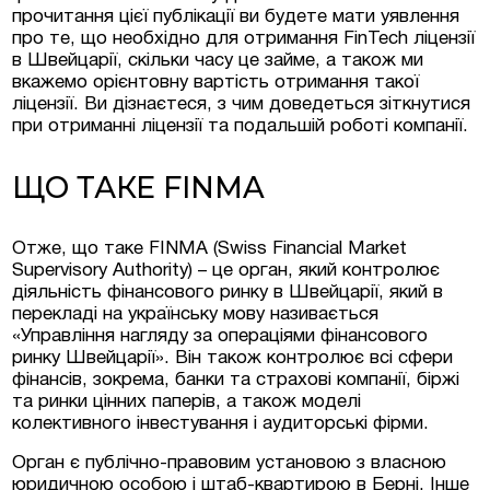
прочитання цієї публікації ви будете мати уявлення
про те, що необхідно для отримання FinTech ліцензії
Люксембурзі
в Швейцарії, скільки часу це займе, а також ми
вкажемо орієнтовну вартість отримання такої
ліцензії. Ви дізнаєтеся, з чим доведеться зіткнутися
при отриманні ліцензії та подальшій роботі компанії.
тиційні проєкти та
меччині та Австрії
ЩО ТАКЕ FINMA
на нерухомість у
Отже, що таке FINMA (Swiss Financial Market
Supervisory Authority) – це орган, який контролює
діяльність фінансового ринку в Швейцарії, який в
перекладі на українську мову називається
«Управління нагляду за операціями фінансового
ринку Швейцарії». Він також контролює всі сфери
фінансів, зокрема, банки та страхові компанії, біржі
та ринки цінних паперів, а також моделі
колективного інвестування і аудиторські фірми.
Орган є публічно-правовим установою з власною
юридичною особою і штаб-квартирою в Берні. Інше