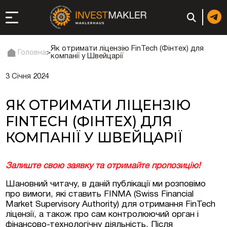
Як отримати ліцензію FinTech (Фінтех) для
Головна
>
компанії у Швейцарії
3 Січня 2024
до довгострокової
сті в Італії
ЯК ОТРИМАТИ ЛІЦЕНЗІЮ
ація та супутні
FINTECH (ФІНТЕХ) ДЛЯ
КОМПАНІЇ У ШВЕЙЦАРІЇ
: реєстрація чи
Залиште свою заявку та отримайте пропозицію!
Шановний читачу, в даній публікації ми розповімо
 компанії (фірми) у
про вимоги, які ставить FINMA (Swiss Financial
Market Supervisory Authority) для отримання FinTech
ліцензії, а також про сам контролюючий орган і
в ОАЕ | Відкрити
фінансово-технологічну діяльність. Після