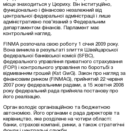
місце знаходиться у Цюриху. Він інституційно,
функціонально і фінансово незалежний від
центральної федеральної адміністрації і лише
адміністративно пов’язаний з Федеральним
департаментом фінансів. Парламент має
контрольний нагляд.
FINMA розпочала свою роботу 1 січня 2009 року.
Вона виникла в результаті злиття Швейцарської
федеральної банківської комісії (SFBC),
федерального управління приватного страхування
(FOPI) і контрольного управління по боротьбі з
відмиванням грошей (Kst GwG). Закон про нагляд за
фінансовим ринком (FINMAG), прийнятий 22 червня
2007 року федеральними радами, а 15 жовтня 2008
року федеральний рада прийняла постанову про
його реалізацію.
Орган володіє організаційною та бюджетною
автономією. Його органами є рада директорів та
керівництво, яке розділене на чотири області:
банки, страхові компанії, ринки, а також стратегічні
фонди і центральні служби.