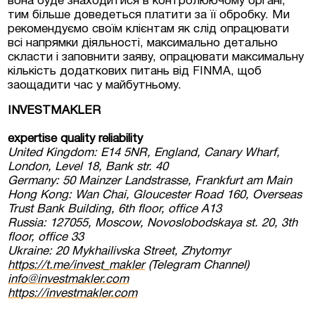
вона буде знаходитися в контролюючому органі,
тим більше доведеться платити за її обробку. Ми
рекомендуємо своїм клієнтам як слід опрацювати
всі напрямки діяльності, максимально детально
скласти і заповнити заяву, опрацювати максимальну
кількість додаткових питань від FINMA, щоб
заощадити час у майбутньому.
INVESTMAKLER
expertise quality reliability
United Kingdom: E14 5NR, England, Canary Wharf,
London, Level 18, Bank str. 40
Germany: 50 Mainzer Landstrasse, Frankfurt am Main
Hong Kong: Wan Chai, Gloucester Road 160, Overseas
Trust Bank Building, 6th floor, office A13
Russia: 127055, Moscow, Novoslobodskaya st. 20, 3th
floor, office 33
Ukraine: 20 Mykhailivska Street, Zhytomyr
https://t.me/invest_makler
(Telegram Channel)
info@investmakler.com
https://investmakler.com