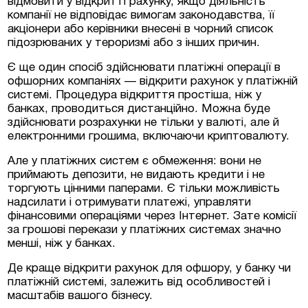
відмовити у відкритті рахунку, якщо діяльність
компанії не відповідає вимогам законодавства, її
акціонери або керівники внесені в чорний список
підозрюваних у тероризмі або з інших причин.
Є ще один спосіб здійснювати платіжні операції в
офшорних компаніях — відкрити рахунок у платіжній
системі. Процедура відкриття простіша, ніж у
банках, проводиться дистанційно. Можна буде
здійснювати розрахунки не тільки у валюті, але й
електронними грошима, включаючи криптовалюту.
Але у платіжних систем є обмеження: вони не
приймають депозити, не видають кредити і не
торгують цінними паперами. Є тільки можливість
надсилати і отримувати платежі, управляти
фінансовими операціями через Інтернет. Зате комісії
за грошові перекази у платіжних системах значно
менші, ніж у банках.
Де краще відкрити рахунок для офшору, у банку чи
платіжній системі, залежить від особливостей і
масштабів вашого бізнесу.