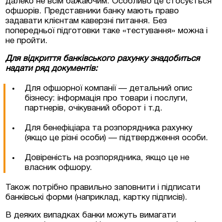
далеко не всім бажаючим. Особливо це стосується
офшорів. Представники банку мають право
задавати клієнтам каверзні питання. Без
попередньої підготовки таке «тестування» можна і
не пройти.
Згоден на обробку персональних даних
Для відкриття банківського рахунку знадобиться
надати ряд документів:
Для офшорної компанії — детальний опис
бізнесу: інформація про товари і послуги,
партнерів, очікуваний оборот і т.д.
Для бенефіціара та розпорядника рахунку
(якщо це різні особи) — підтвердження особи.
Довіреність на розпорядника, якщо це не
власник офшору.
Також потрібно правильно заповнити і підписати
банківські форми (наприклад, картку підписів).
В деяких випадках банки можуть вимагати