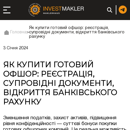
Як купити готовий офшор: реєстрація,
Головна
>
супровідні документи, відкриття банківського
рахунку
до довгострокової
3 Січня 2024
сті в Італії
ЯК КУПИТИ ГОТОВИЙ
ація та супутні
ОФШОР: РЕЄСТРАЦІЯ,
СУПРОВІДНІ ДОКУМЕНТИ,
: реєстрація чи
ВІДКРИТТЯ БАНКІВСЬКОГО
РАХУНКУ
 компанії (фірми) у
Зменшення податків, захист активів, підвищення
рівня конфіденційності — суттєві бонуси покупки
в ОАЕ | Відкрити
готових офшорних компаній. Це реальна можливість