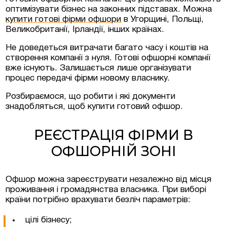
оптимізувати бізнес на законних підставах. Можна
купити готові фірми офшори
в Угорщині, Польщі,
Люксембурзі
Великобританії, Ірландії, інших країнах.
Не доведеться витрачати багато часу і коштів на
створення компанії з нуля. Готові офшорні компанії
тиційні проєкти та
вже існують. Залишається лише організувати
меччині та Австрії
процес передачі фірми новому власнику.
на нерухомість у
Розбираємося, що робити і які документи
знадобляться, щоб купити готовий офшор.
РЕЄСТРАЦІЯ ФІРМИ В
ОФШОРНІЙ ЗОНІ
Офшор можна зареєструвати незалежно від місця
проживання і громадянства власника. При виборі
країни потрібно врахувати безліч параметрів:
цілі бізнесу;