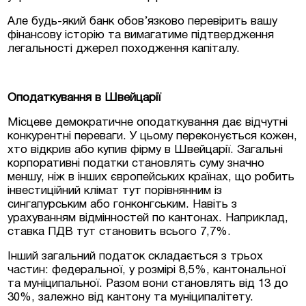
Але будь-який банк обов’язково перевірить вашу
фінансову історію та вимагатиме підтвердження
Залишити заявку
легальності джерел походження капіталу.
Оподаткування в Швейцарії
Місцеве демократичне оподаткування дає відчутні
конкурентні переваги. У цьому переконується кожен,
хто відкрив або купив фірму в Швейцарії. Загальні
корпоративні податки становлять суму значно
меншу, ніж в інших європейських країнах, що робить
інвестиційний клімат тут порівнянним із
сингапурським або гонконгським. Навіть з
урахуванням відмінностей по кантонах. Наприклад,
ставка ПДВ тут становить всього 7,7%.
Інший загальний податок складається з трьох
Згоден на обробку персональних даних
частин: федеральної, у розмірі 8,5%, кантональної
та муніципальної. Разом вони становлять від 13 до
30%, залежно від кантону та муніципалітету.