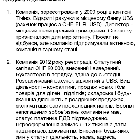
Компанія, зареєстрована у 2009 році в кантоні
Тічіно. Відкриті рахунки в місцевому банку UBS
(рахунок працює з CHF, EUR, USD). Директор –
місцевий швейцарський громадянин. Спочатку
призначалася для маркетингу. Проект не
відбувся, але компанію підтримували активною,
компанія в гарному стані.
Компанія 2012 року реєстрації. Статутний
капітал CHF 20 000, внесений і виведений.
Бухгалтерія в порядку, здана до сьогодні.
Розрахунковий рахунок відкритий в UBS. Вид
діяльності – консалтинг, продаж нових і б/в
товарів для дітей і підлітків; складська і будь-
яка інша діяльність в роздрібних продажах,
експлуатація бару прохолодних напоїв. Боргів і
непогашених зобов’язань компанія не має,
статус платника ПДВ підтверджено.
Переоформлення займає 6-12 тижнів з дати
надання всіх документів. Внесення будь-яких
змін у статут (діяльність, назва, адреса,