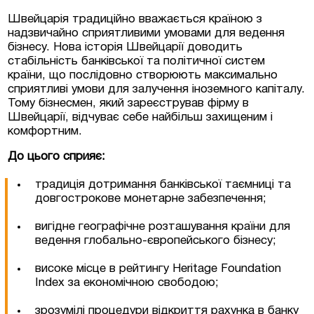
Швейцарія традиційно вважається країною з
надзвичайно сприятливими умовами для ведення
Люксембурзі
бізнесу. Нова історія Швейцарії доводить
стабільність банківської та політичної систем
країни, що послідовно створюють максимально
тиційні проєкти та
сприятливі умови для залучення іноземного капіталу.
меччині та Австрії
Тому бізнесмен, який зареєстрував фірму в
Швейцарії, відчуває себе найбільш захищеним і
на нерухомість у
комфортним.
До цього сприяє:
традиція дотримання банківської таємниці та
довгострокове монетарне забезпечення;
вигідне географічне розташування країни для
ведення глобально-європейського бізнесу;
високе місце в рейтингу Heritage Foundation
Index за економічною свободою;
зрозумілі процедури відкриття рахунка в банку