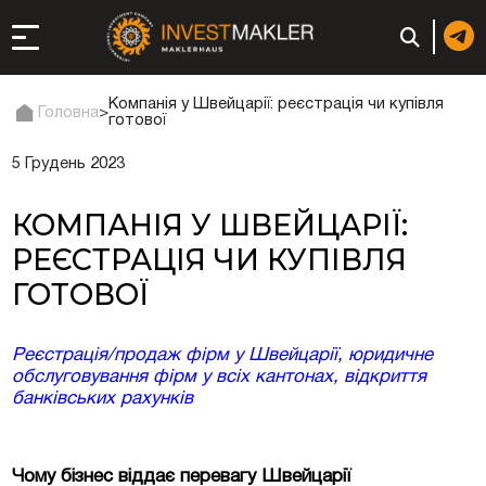
Компанія у Швейцарії: реєстрація чи купівля
Головна
>
готової
5 Грудень 2023
до довгострокової
сті в Італії
КОМПАНІЯ У ШВЕЙЦАРІЇ:
ація та супутні
РЕЄСТРАЦІЯ ЧИ КУПІВЛЯ
ГОТОВОЇ
: реєстрація чи
Реєстрація/продаж фірм у Швейцарії, юридичне
обслуговування фірм у всіх кантонах, відкриття
банківських рахунків
 компанії (фірми) у
Чому бізнес віддає перевагу Швейцарії
в ОАЕ | Відкрити