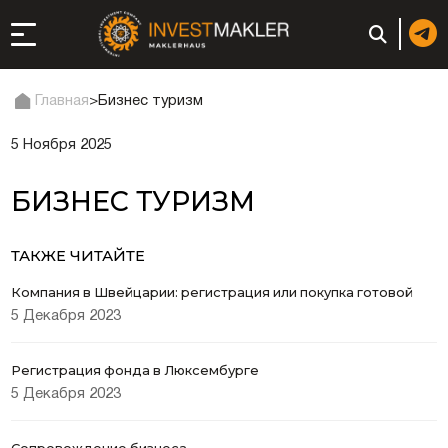
Главная
>
Бизнес туризм
5 Ноября 2025
ход к долгосрочному
сутствию в Италии
БИЗНЕС ТУРИЗМ
истрация и
ги
ТАКЖЕ ЧИТАЙТЕ
ии: регистрация или
Компания в Швейцарии: регистрация или покупка готовой
5 Декабря 2023
неса
Регистрация фонда в Люксембурге
ция компании
5 Декабря 2023
ий в ОАЭ | Открыть