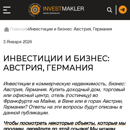
Главная
>
Инвестиции и бизнес: Австрия, Германия
3 Января 2024
ход к долгосрочному
сутствию в Италии
ИНВЕСТИЦИИ И БИЗНЕС:
истрация и
АВСТРИЯ, ГЕРМАНИЯ
ги
ии: регистрация или
Инвестиции в коммерческую недвижимость, бизнес:
Австрия, Германия. Купить доходный дом, торговый
или офисный центр, отель (гостиницу) во
неса
Франкфурте на Майне, в Вене или в горах Австрии,
Германии? Ответы на эти вопросы будут описаны в
ция компании
данной публикации.
Чтобы посмотреть некоторые объекты, которые мы
ий в ОАЭ | Открыть
продаем, перейдите по этой ссылке! Мы можем