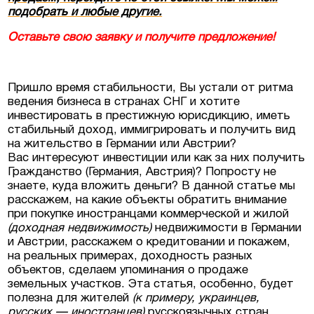
подобрать и любые другие.
в Люксембурге
Оставьте свою заявку и получите пре
дложени
е!
естиционные
Пришло время стабильности, Вы устали от ритма
ермании, Австрии
ведения бизнеса в странах СНГ и хотите
инвестировать в престижную юрисдикцию, иметь
еская недвижимость
стабильный доход, иммигрировать и получить вид
на жительство в Германии или Австрии?
Вас интересуют инвестиции или как за них получить
Гражданство (Германия, Австрия)? Попросту не
знаете, куда вложить деньги? В данной статье мы
расскажем, на какие объекты обратить внимание
при покупке иностранцами коммерческой и жилой
(доходная недвижимость)
недвижимости в Германии
и Австрии, расскажем о кредитовании и покажем,
на реальных примерах, доходность разных
объектов, сделаем упоминания о продаже
земельных участков. Эта статья, особенно, будет
полезна для жителей
(к примеру, украинцев,
русских — иностранцев
)
русскоязычных стран,