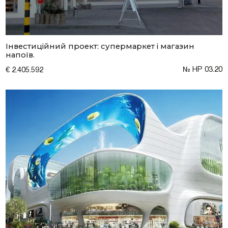
Люксембурзі
Інвестиційний проект: супермаркет і магазин
напоїв.
тиційні проєкти та
меччині та Австрії
№ HP 03.20
€ 2.405.592
на нерухомість у