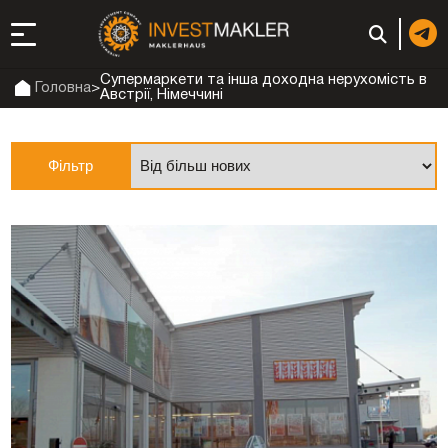
Супермаркети та інша доходна нерухомість в
Головна
>
Австрії, Німеччині
до довгострокової
Фільтр
сті в Італії
ація та супутні
: реєстрація чи
 компанії (фірми) у
в ОАЕ | Відкрити