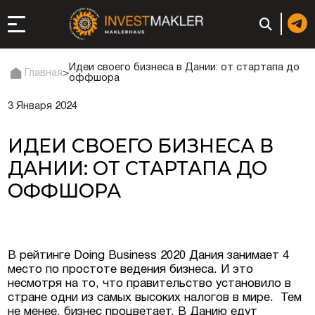
Идеи своего бизнеса в Дании: от стартапа до
Главная
>
оффшора
3 Января 2024
ход к долгосрочному
сутствию в Италии
ИДЕИ СВОЕГО БИЗНЕСА В
истрация и
ДАНИИ: ОТ СТАРТАПА ДО
ги
ОФФШОРА
ии: регистрация или
неса
В рейтинге Doing Business 2020 Дания занимает 4
ция компании
место по простоте ведения бизнеса. И это
несмотря на то, что правительство установило в
стране одни из самых высоких налогов в мире. Тем
ий в ОАЭ | Открыть
не менее, бизнес процветает. В Данию едут