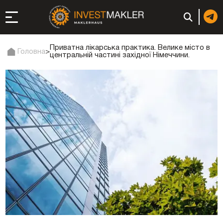
Приватна лікарська практика. Велике місто в
Головна
>
центральній частині західної Німеччини.
до довгострокової
сті в Італії
ація та супутні
: реєстрація чи
 компанії (фірми) у
в ОАЕ | Відкрити