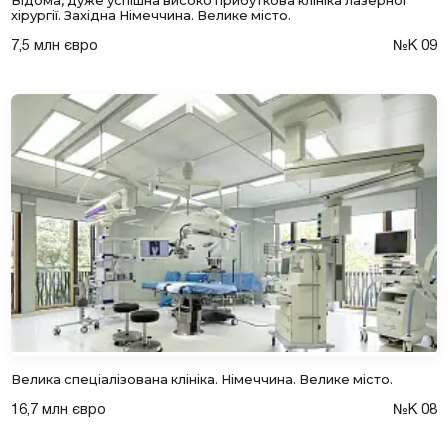
Відома, дуже успішна високо прибуткова клініка лазерної
хірургії. Західна Німеччина. Велике місто.
7,5 млн євро
№К 09
Велика спеціалізована клініка. Німеччина. Велике місто.
16,7 млн євро
№К 08