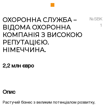
Люксембурзі
ОХОРОННА СЛУЖБА –
№SBK
ВІДОМА ОХОРОННА
1
тиційні проєкти та
меччині та Австрії
КОМПАНІЯ З ВИСОКОЮ
РЕПУТАЦІЄЮ.
на нерухомість у
НІМЕЧЧИНА.
2,2 млн євро
Опис
Растучий бізнес з великим потенціалом розвитку,