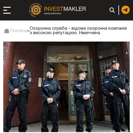
Охоронна служба – відома охоронна компанія
Головна
>
з високою репутацією. Німеччина.
до довгострокової
сті в Італії
ація та супутні
: реєстрація чи
 компанії (фірми) у
в ОАЕ | Відкрити