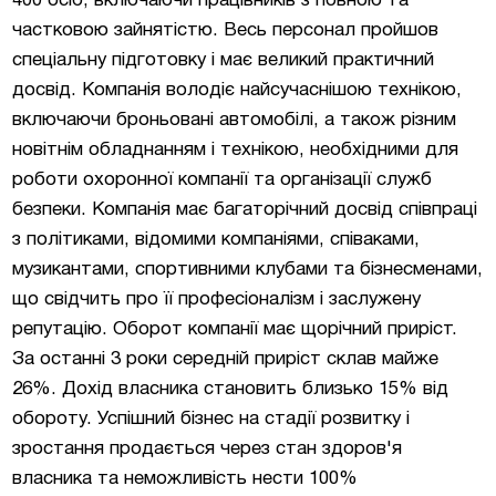
400 осіб, включаючи працівників з повною та
частковою зайнятістю. Весь персонал пройшов
спеціальну підготовку і має великий практичний
досвід. Компанія володіє найсучаснішою технікою,
включаючи броньовані автомобілі, а також різним
новітнім обладнанням і технікою, необхідними для
роботи охоронної компанії та організації служб
безпеки. Компанія має багаторічний досвід співпраці
з політиками, відомими компаніями, співаками,
музикантами, спортивними клубами та бізнесменами,
що свідчить про її професіоналізм і заслужену
репутацію. Оборот компанії має щорічний приріст.
За останні 3 роки середній приріст склав майже
26%. Дохід власника становить близько 15% від
обороту. Успішний бізнес на стадії розвитку і
зростання продається через стан здоров'я
власника та неможливість нести 100%