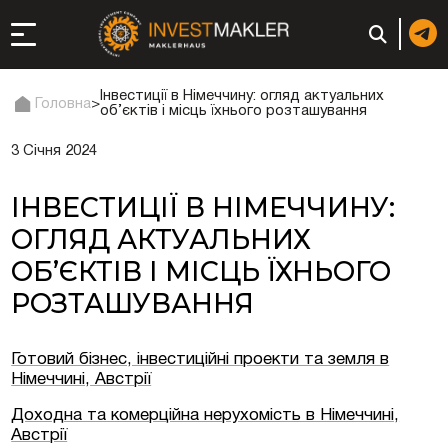
Інвестиції в Німеччину: огляд актуальних
Головна
>
об’єктів і місць їхнього розташування
3 Січня 2024
до довгострокової
сті в Італії
ІНВЕСТИЦІЇ В НІМЕЧЧИНУ:
ація та супутні
ОГЛЯД АКТУАЛЬНИХ
ОБ’ЄКТІВ І МІСЦЬ ЇХНЬОГО
: реєстрація чи
РОЗТАШУВАННЯ
Готовий бізнес, інвестиційні проекти та земля в
Німеччині, Австрії
 компанії (фірми) у
Доходна та комерційна нерухомість в Німеччині,
Австрії
в ОАЕ | Відкрити