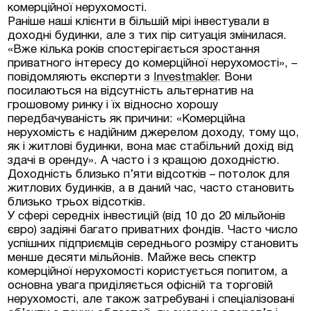
комерційної нерухомості.
Раніше наші клієнти в більшій мірі інвестували в
Залишити заявку
доходні будинки, але з тих пір ситуація змінилася.
«Вже кілька років спостерігається зростання
приватного інтересу до комерційної нерухомості», –
повідомляють експерти з
Investmakler
. Вони
посилаються на відсутність альтернатив на
грошовому ринку і їх відносно хорошу
передбачуваність як причини: «Комерційна
нерухомість є надійним джерелом доходу, тому що,
як і житлові будинки, вона має стабільний дохід від
здачі в оренду». А часто і з кращою доходністю.
Доходність близько п’яти відсотків – потолок для
житлових будинків, а в даний час, часто становить
близько трьох відсотків.
У сфері середніх інвестицій (від 10 до 20 мільйонів
євро) задіяні багато приватних фондів. Часто число
успішних підприємців середнього розміру становить
менше десяти мільйонів. Майже весь спектр
Згоден на обробку персональних даних
комерційної нерухомості користується попитом, а
основна увага приділяється офісній та торговій
нерухомості, але також затребувані і спеціалізовані