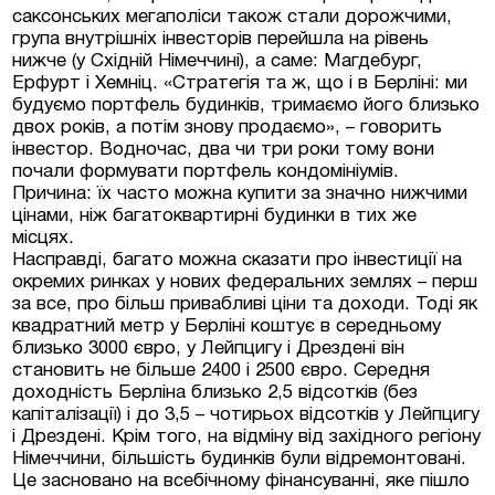
саксонських мегаполіси також стали дорожчими,
група внутрішніх інвесторів перейшла на рівень
нижче (у Східній Німеччині), а саме: Магдебург,
Ерфурт і Хемніц. «Стратегія та ж, що і в Берліні: ми
будуємо портфель будинків, тримаємо його близько
двох років, а потім знову продаємо», – говорить
інвестор. Водночас, два чи три роки тому вони
почали формувати портфель кондомініумів.
Причина: їх часто можна купити за значно нижчими
цінами, ніж багатоквартирні будинки в тих же
місцях.
Насправді, багато можна сказати про інвестиції на
окремих ринках у нових федеральних землях – перш
за все, про більш привабливі ціни та доходи. Тоді як
квадратний метр у Берліні коштує в середньому
близько 3000 євро, у Лейпцигу і Дрездені він
становить не більше 2400 і 2500 євро. Середня
доходність Берліна близько 2,5 відсотків (без
капіталізації) і до 3,5 – чотирьох відсотків у Лейпцигу
і Дрездені. Крім того, на відміну від західного регіону
Німеччини, більшість будинків були відремонтовані.
Це засновано на всебічному фінансуванні, яке пішло