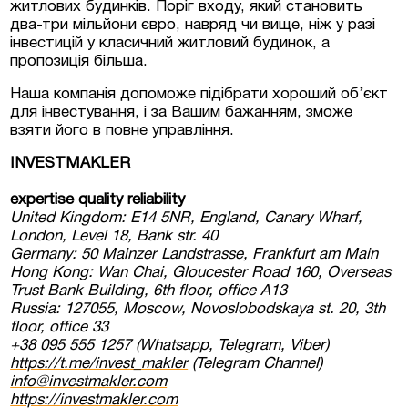
житлових будинків. Поріг входу, який становить
два-три мільйони євро, навряд чи вище, ніж у разі
інвестицій у класичний житловий будинок, а
пропозиція більша.
Наша компанія допоможе підібрати хороший об’єкт
для інвестування, і за Вашим бажанням, зможе
взяти його в повне управління.
INVESTMAKLER
expertise quality reliability
United Kingdom: E14 5NR, England, Canary Wharf,
London, Level 18, Bank str. 40
Germany: 50 Mainzer Landstrasse, Frankfurt am Main
Hong Kong: Wan Chai, Gloucester Road 160, Overseas
Trust Bank Building, 6th floor, office A13
Russia: 127055, Moscow, Novoslobodskaya st. 20, 3th
floor, office 33
+38 095 555 1257 (Whatsapp, Telegram, Viber)
https://t.me/invest_makler
(Telegram Channel)
info@investmakler.com
https://investmakler.com