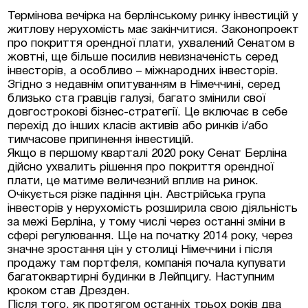
Термінова вечірка на берлінському ринку інвестицій у
житлову нерухомість має закінчитися. Законопроект
Люксембурзі
про покриття орендної плати, ухвалений Сенатом в
жовтні, ще більше посилив невизначеність серед
інвесторів, а особливо – міжнародних інвесторів.
тиційні проєкти та
Згідно з недавнім опитуванням в Німеччині, серед
меччині та Австрії
близько ста гравців галузі, багато змінили свої
довгострокові бізнес-стратегії. Це включає в себе
на нерухомість у
перехід до інших класів активів або ринків і/або
тимчасове припинення інвестицій.
Якщо в першому кварталі 2020 року Сенат Берліна
дійсно ухвалить рішення про покриття орендної
плати, це матиме величезний вплив на ринок.
Очікується різке падіння цін. Австрійська група
інвесторів у нерухомість розширила свою діяльність
за межі Берліна, у тому числі через останні зміни в
сфері регулювання. Ще на початку 2014 року, через
значне зростання цін у столиці Німеччини і після
продажу там портфеля, компанія почала купувати
багатоквартирні будинки в Лейпцигу. Наступним
кроком став Дрезден.
Після того, як протягом останніх трьох років два