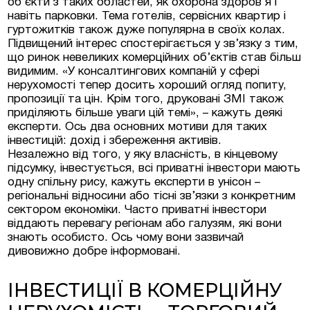
об’єкти з таких областей, як охорона здоров’я і
навіть парковки. Тема готелів, сервісних квартир і
гуртожитків також дуже популярна в своїх колах.
Підвищений інтерес спостерігається у зв’язку з тим,
що ринок невеликих комерційних об’єктів став більш
видимим. «У консалтингових компаній у сфері
нерухомості тепер досить хороший огляд попиту,
пропозиції та цін. Крім того, друковані ЗМІ також
приділяють більше уваги цій темі», – кажуть деякі
експерти. Ось два основних мотиви для таких
інвестицій: дохід і збереження активів.
Незалежно від того, у яку власність, в кінцевому
підсумку, інвестується, всі приватні інвестори мають
одну спільну рису, кажуть експерти в унісон –
регіональні відносини або тісні зв’язки з конкретним
сектором економіки. Часто приватні інвестори
віддають перевагу регіонам або галузям, які вони
знають особисто. Ось чому вони зазвичай
дивовижно добре інформовані.
ІНВЕСТИЦІЇ В КОМЕРЦІЙНУ