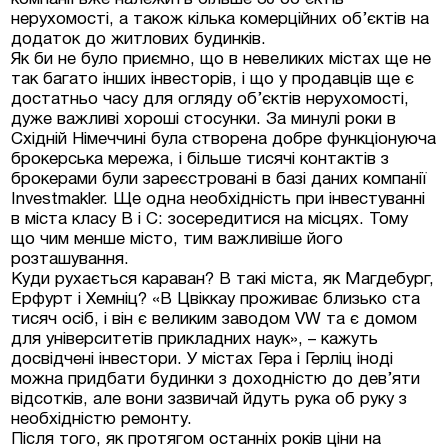
нерухомості, а також кілька комерційних об’єктів на
додаток до житлових будинків.
Як би не було приємно, що в невеликих містах ще не
так багато інших інвесторів, і що у продавців ще є
достатньо часу для огляду об’єктів нерухомості,
дуже важливі хороші стосунки. За минулі роки в
Східній Німеччині була створена добре функціонуюча
брокерська мережа, і більше тисячі контактів з
брокерами були зареєстровані в базі даних компанії
Investmakler. Ще одна необхідність при інвестуванні
в міста класу B і C: зосередитися на місцях. Тому
що чим менше місто, тим важливіше його
розташування.
Куди рухається караван? В такі міста, як Магдебург,
Ерфурт і Хемніц? «В Цвіккау проживає близько ста
тисяч осіб, і він є великим заводом VW та є домом
для університетів прикладних наук», – кажуть
досвідчені інвестори. У містах Гера і Герліц іноді
можна придбати будинки з доходністю до дев’яти
відсотків, але вони зазвичай йдуть рука об руку з
необхідністю ремонту.
Після того, як протягом останніх років ціни на