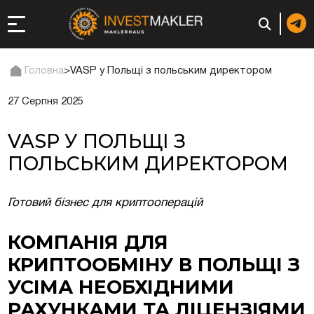
Головна
>
VASP у Польщі з польським директором
27 Серпня 2025
до довгострокової
сті в Італії
VASP У ПОЛЬЩІ З
ація та супутні
ПОЛЬСЬКИМ ДИРЕКТОРОМ
: реєстрація чи
Готовий бізнес для криптооперацій
КОМПАНІЯ ДЛЯ
КРИПТООБМІНУ В ПОЛЬЩІ З
 компанії (фірми) у
УСІМА НЕОБХІДНИМИ
РАХУНКАМИ ТА ЛІЦЕНЗІЯМИ
в ОАЕ | Відкрити