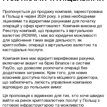
Пропонується до продажу компанія, зареєстрована
Люксембурзі
в Польщі в червні 2024 року, з усіма необхідними
ліцензіями та відкритими рахунками для початку
операцій у сфері криптовалют. Компанія внесена до
тиційні проєкти та
Реєстру компаній, що працюють з віртуальною
меччині та Австрії
валютою (RDWW), і має всі юридичні можливості
для здійснення таких видів діяльності, як
на нерухомість у
криптообмін, операції з віртуальною валютою та
кастодіальні послуги.
Компанія вже має відкриті верифіковані рахунки,
включаючи акаунт на біржі Binance і в системі
PayDo, що дозволяє розпочати операції без
додаткових затримок. Крім того, для нових
власників доступна послуга місцевого директора,
що забезпечить легкість управління компанією
відповідно до польських вимог.
Ця пропозиція є відмінною для тих, хто хоче швидко
вийти на ринок криптовалютних послуг у Польщі з
готовою інфраструктурою та можливістю