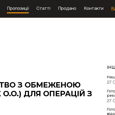
Пропозиції
Cтатті
Продано
Контакти
К
ІНШ
Наші
СТВО З ОБМЕЖЕНОЮ
27 
Гото
 O.O.) ДЛЯ ОПЕРАЦІЙ З
реє
27 
Гото
від