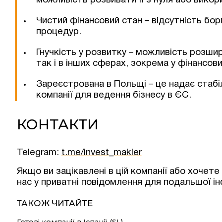
можливість розвивати її з нуля або вико
Чистий фінансовий стан – відсутність борг
процедур.
Гнучкість у розвитку – можливість розшир
так і в інших сферах, зокрема у фінансови
Зареєстрована в Польщі – це надає стабіл
компанії для ведення бізнесу в ЄС.
КОНТАКТИ
Telegram:
t.me/invest_makler
Якщо ви зацікавлені в цій компанії або хоче
нас у приватні повідомлення для подальшої ін
ТАКОЖ ЧИТАЙТЕ
Готові компанії в Іспанії (SL)