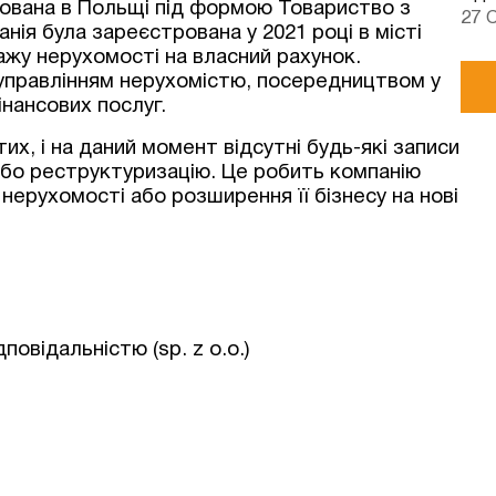
ована в Польщі під формою Товариство з
27 
анія була зареєстрована у 2021 році в місті
дажу нерухомості на власний рахунок.
управлінням нерухомістю, посередництвом у
інансових послуг.
их, і на даний момент відсутні будь-які записи
 або реструктуризацію. Це робить компанію
ерухомості або розширення її бізнесу на нові
овідальністю (sp. z o.o.)