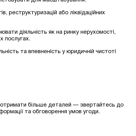
ристовувати для масштабування.
ів, реструктуризацій або ліквідаційних
ювати діяльність як на ринку нерухомості,
х послугах.
ьність та впевненість у юридичній чистоті
Згоден на обробку персональних даних
те отримати більше деталей — звертайтесь до
формації та обговорення умов угоди.