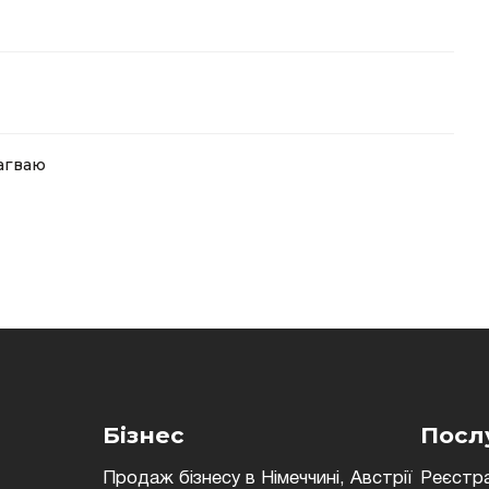
агваю
Бізнес
Посл
Продаж бізнесу в Німеччині, Австрії
Реєстра