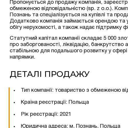
Пропонується до продажу компанія, зареєстр
обмеженою відповідальністю (sp. z o.o.). Комп
Познань та спеціалізується на купівлі та про
Додатково компанія займається орендою та 
обігу нерухомості, а також надає підтримку ф
Статутний капітал компанії складає 5 000 злот
про заборгованості, ліквідацію, банкрутство
стабільною для подальшого розвитку у сфері н
напрямки.
ДЕТАЛІ ПРОДАЖУ
Тип компанії: товариство з обмеженою відп
Країна реєстрації: Польща
Рік реєстрації: 2021
Юридична адреса: м. Познань, Польща