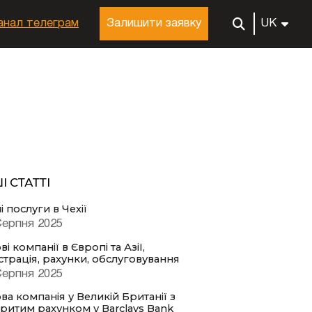
анал телеграм
Залишити заявку
UK
І СТАТТІ
 послуги в Чехії
Серпня 2025
ві компанії в Європі та Азії,
страція, рахунки, обслуговування
Серпня 2025
ва компанія у Великій Британії з
критим рахунком у Barclays Bank