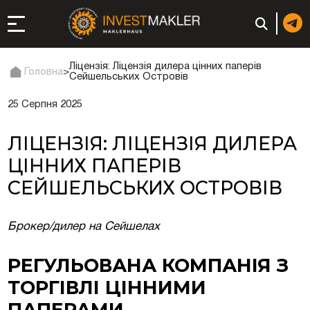
Ліцензія: Ліцензія дилера цінних паперів
Головна
>
Сейшельських Островів
25 Серпня 2025
до довгострокової
сті в Італії
ЛІЦЕНЗІЯ: ЛІЦЕНЗІЯ ДИЛЕРА
ація та супутні
ЦІННИХ ПАПЕРІВ
СЕЙШЕЛЬСЬКИХ ОСТРОВІВ
: реєстрація чи
Брокер/дилер на Сейшелах
РЕГУЛЬОВАНА КОМПАНІЯ З
 компанії (фірми) у
ТОРГІВЛІ ЦІННИМИ
ПАПЕРАМИ
в ОАЕ | Відкрити