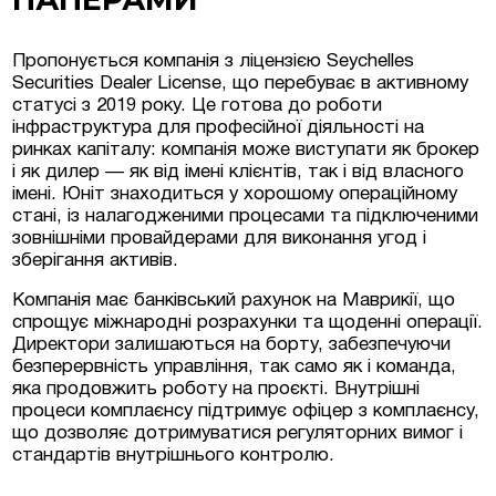
Люксембурзі
Пропонується компанія з ліцензією Seychelles
Securities Dealer License, що перебуває в активному
статусі з 2019 року. Це готова до роботи
інфраструктура для професійної діяльності на
тиційні проєкти та
ринках капіталу: компанія може виступати як брокер
меччині та Австрії
і як дилер — як від імені клієнтів, так і від власного
імені. Юніт знаходиться у хорошому операційному
на нерухомість у
стані, із налагодженими процесами та підключеними
зовнішніми провайдерами для виконання угод і
зберігання активів.
Компанія має банківський рахунок на Маврикії, що
спрощує міжнародні розрахунки та щоденні операції.
Директори залишаються на борту, забезпечуючи
безперервність управління, так само як і команда,
яка продовжить роботу на проєкті. Внутрішні
процеси комплаєнсу підтримує офіцер з комплаєнсу,
що дозволяє дотримуватися регуляторних вимог і
стандартів внутрішнього контролю.