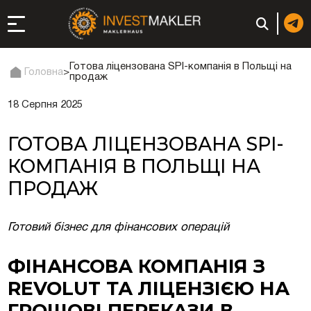
Готова ліцензована SPI-компанія в Польщі на
Головна
>
продаж
18 Серпня 2025
до довгострокової
сті в Італії
ГОТОВА ЛІЦЕНЗОВАНА SPI-
ація та супутні
КОМПАНІЯ В ПОЛЬЩІ НА
ПРОДАЖ
: реєстрація чи
Готовий бізнес для фінансових операцій
ФІНАНСОВА КОМПАНІЯ З
 компанії (фірми) у
REVOLUT ТА ЛІЦЕНЗІЄЮ НА
ГРОШОВІ ПЕРЕКАЗИ В
в ОАЕ | Відкрити