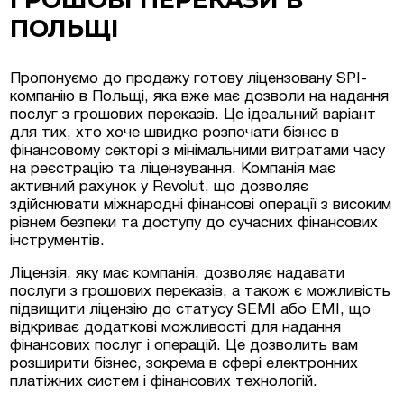
ПОЛЬЩІ
Люксембурзі
Пропонуємо до продажу готову ліцензовану SPI-
компанію в Польщі, яка вже має дозволи на надання
тиційні проєкти та
послуг з грошових переказів. Це ідеальний варіант
меччині та Австрії
для тих, хто хоче швидко розпочати бізнес в
фінансовому секторі з мінімальними витратами часу
на нерухомість у
на реєстрацію та ліцензування. Компанія має
активний рахунок у Revolut, що дозволяє
здійснювати міжнародні фінансові операції з високим
рівнем безпеки та доступу до сучасних фінансових
інструментів.
Ліцензія, яку має компанія, дозволяє надавати
послуги з грошових переказів, а також є можливість
підвищити ліцензію до статусу SEMI або EMI, що
відкриває додаткові можливості для надання
фінансових послуг і операцій. Це дозволить вам
розширити бізнес, зокрема в сфері електронних
платіжних систем і фінансових технологій.