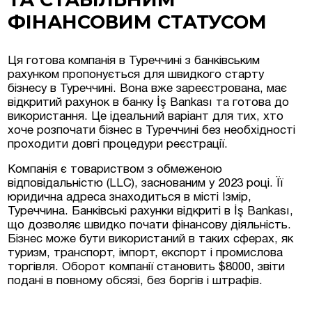
ФІНАНСОВИМ СТАТУСОМ
Люксембурзі
Ця готова компанія в Туреччині з банківським
рахунком пропонується для швидкого старту
тиційні проєкти та
бізнесу в Туреччині. Вона вже зареєстрована, має
меччині та Австрії
відкритий рахунок в банку İş Bankası та готова до
використання. Це ідеальний варіант для тих, хто
на нерухомість у
хоче розпочати бізнес в Туреччині без необхідності
проходити довгі процедури реєстрації.
Компанія є товариством з обмеженою
відповідальністю (LLC), заснованим у 2023 році. Її
юридична адреса знаходиться в місті Ізмір,
Туреччина. Банківські рахунки відкриті в İş Bankası,
що дозволяє швидко почати фінансову діяльність.
Бізнес може бути використаний в таких сферах, як
туризм, транспорт, імпорт, експорт і промислова
торгівля. Оборот компанії становить $8000, звіти
подані в повному обсязі, без боргів і штрафів.