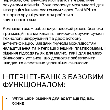
переказів, онлайн-конверсії валют і управління
рахунками клієнтів. Вона пропонує можливості для
інтеграції з іншими системами через RestAPI та
Люксембурзі
створює зручні умови для роботи з
криптовалютами.
тиційні проєкти та
Компанія також забезпечує високий рівень безпеки
меччині та Австрії
транзакцій і даних клієнтів, використовуючи сучасні
технології шифрування та двофакторну
на нерухомість у
аутентифікацію. Завдяки гнучким можливостям
налаштування та інтеграції з іншими платформами, її
рішення підходять як для малих, так і для великих
фінансових установ, що дозволяє забезпечити
швидке та ефективне управління фінансами.
ІНТЕРНЕТ-БАНК З БАЗОВИМ
ФУНКЦІОНАЛОМ:
White Label рішення для адаптації під ваш
бренд