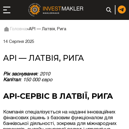
Головна
>
API — Латвія, Рига
14 Серпня 2025
до довгострокової
сті в Італії
API — ЛАТВІЯ, РИГА
ація та супутні
Рік заснування
: 2010
Капітал
: 150 000 євро
: реєстрація чи
API-СЕРВІС В ЛАТВІЇ, РИГА
 компанії (фірми) у
Компанія спеціалізується на наданні інноваційних
фінансових рішень з базовим функціоналом для
банківської діяльності, зокрема для міжнародних
в ОАЕ | Відкрити