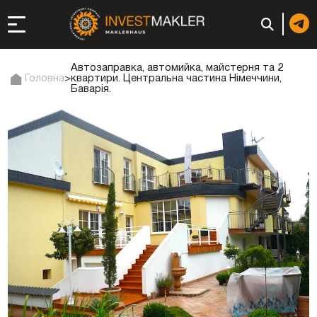
Автозаправка, автомийка, майстерня та 2
Головна
>
квартири. Центральна частина Німеччини,
Баварія.
до довгострокової
сті в Італії
ація та супутні
: реєстрація чи
 компанії (фірми) у
в ОАЕ | Відкрити