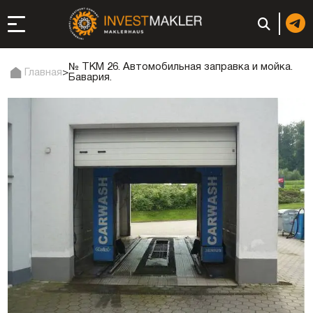
№ TKM 26. Автомобильная заправка и мойка.
Главная
>
Бавария.
ход к долгосрочному
сутствию в Италии
истрация и
ги
ии: регистрация или
неса
ция компании
ий в ОАЭ | Открыть