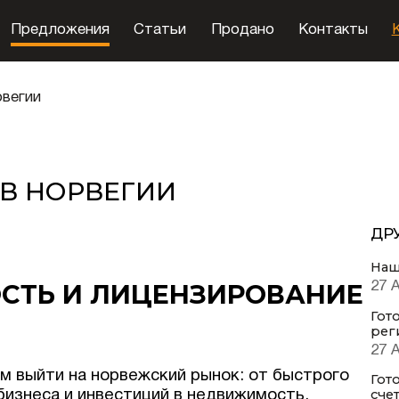
Предложения
Статьи
Продано
Контакты
рвегии
 В НОРВЕГИИ
ДР
Наш
СТЬ И ЛИЦЕНЗИРОВАНИЕ
27 
Гот
рег
27 
 выйти на норвежский рынок: от быстрого
Гот
счет
бизнеса и инвестиций в недвижимость.