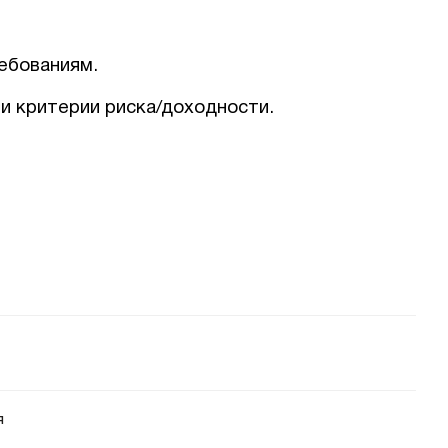
Соглашаюсь на обработку персональных данных
ебованиям.
и критерии риска/доходности.
я