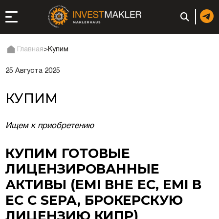
Главная
>
Купим
25 Августа 2025
ход к долгосрочному
сутствию в Италии
КУПИМ
истрация и
ги
Ищем к приобретению
ии: регистрация или
КУПИМ ГОТОВЫЕ
ЛИЦЕНЗИРОВАННЫЕ
неса
АКТИВЫ (EMI ВНЕ ЕС, EMI В
ция компании
ЕС С SEPA, БРОКЕРСКУЮ
ЛИЦЕНЗИЮ КИПР)
ий в ОАЭ | Открыть