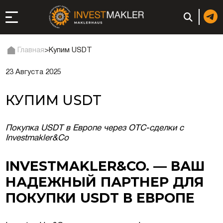
Главная
>
Купим USDT
23 Августа 2025
ход к долгосрочному
сутствию в Италии
КУПИМ USDT
истрация и
ги
Покупка USDT в Европе через OTC-сделки с
Investmakler&Co
ии: регистрация или
INVESTMAKLER&CO. — ВАШ
неса
НАДЕЖНЫЙ ПАРТНЕР ДЛЯ
ция компании
ПОКУПКИ USDT В ЕВРОПЕ
ий в ОАЭ | Открыть