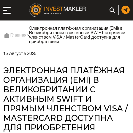
Электронная платёжная организация (EMI) в
Великобритании с активным SWIFT и прямым
Главная
>
членством VISA / MasterCard доступна для
приобретения
ход к долгосрочному
сутствию в Италии
15 Августа 2025
истрация и
ЭЛЕКТРОННАЯ ПЛАТЁЖНАЯ
ги
ОРГАНИЗАЦИЯ (EMI) В
ии: регистрация или
ВЕЛИКОБРИТАНИИ С
АКТИВНЫМ SWIFT И
неса
ПРЯМЫМ ЧЛЕНСТВОМ VISA /
ция компании
MASTERCARD ДОСТУПНА
ДЛЯ ПРИОБРЕТЕНИЯ
ий в ОАЭ | Открыть