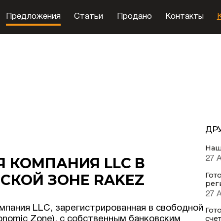
Предложения
Статьи
Продано
Контакты
ДР
Наш
 КОМПАНИЯ LLC В
27 
Гот
СКОЙ ЗОНЕ RAKEZ
рег
27 
мпания LLC, зарегистрированная в свободной
Гот
счет
onomic Zone), с собственным банковским