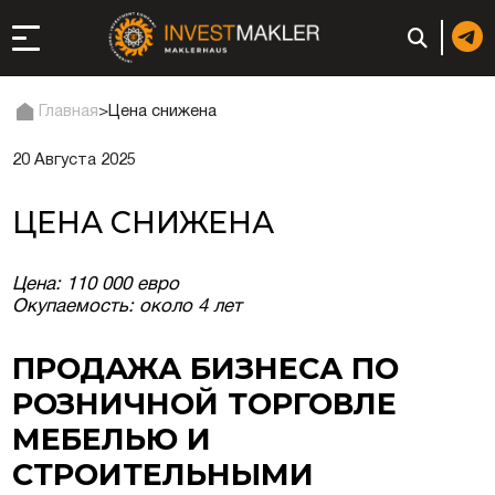
Главная
>
Цена снижена
20 Августа 2025
ход к долгосрочному
сутствию в Италии
ЦЕНА СНИЖЕНА
истрация и
ги
Цена: 110 000 евро
Окупаемость: около 4 лет
ии: регистрация или
ПРОДАЖА БИЗНЕСА ПО
неса
РОЗНИЧНОЙ ТОРГОВЛЕ
ция компании
МЕБЕЛЬЮ И
СТРОИТЕЛЬНЫМИ
ий в ОАЭ | Открыть