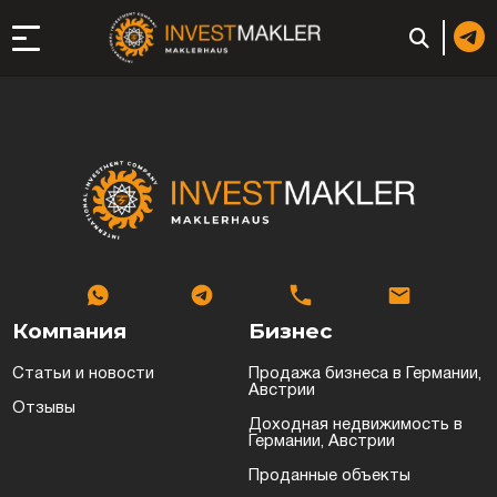
ход к долгосрочному
сутствию в Италии
истрация и
ги
ии: регистрация или
Компания
Бизнес
Статьи и новости
Продажа бизнеса в Германии,
неса
Австрии
Отзывы
Оставить заявку
ция компании
Доходная недвижимость в
Германии, Австрии
Проданные объекты
ий в ОАЭ | Открыть